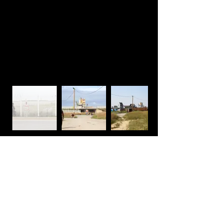
Le sens de l'humain - Août
2016
A l'origine, la Jungle de Calais a
été un acte d'entraide, d'émoi de la
population de Calais et de l'abbé
Pierre, avec l'ouverture en 1999 de